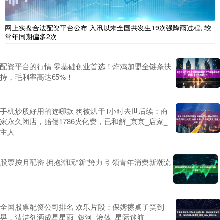
网上实盘合法配资平台公布 入汛以来全国共发生19次强降雨过程, 较
常年同期偏多2次
配资平台的行情 零基础创业首选！炸鸡加盟全链条扶
持，毛利率高达65%！
手机炒股好用的选哪款 狗被烘干1小时去世后续：商
家永久闭店，赔偿1786火化费，已和解_京京_店家_
主人
股票按月配资 拥抱潮玩“新”势力 引领青年消费新潮流
全国股票配资公司排名 欢乐片段：保姆擦桌子笑到
晃，清洁剂洒成星星雨_银河_液体_星际迷航